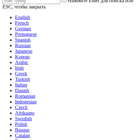
Нажмите Enter для поиска или
ESC, чтобы закрыть
English
French
German
Portuguese
Spanish
Russian
Japanese
Korean
Arabic
Irish
Greek
Turkish
Italian
Danish
Romanian
Indonesian
Czech
Afrikaans
Swedish
Polish
Basque
Catalan