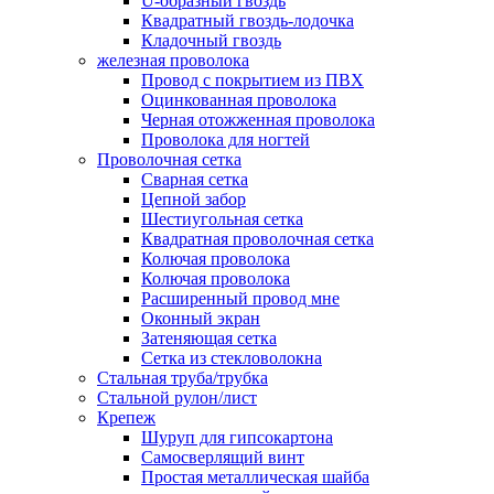
U-образный гвоздь
Квадратный гвоздь-лодочка
Кладочный гвоздь
железная проволока
Провод с покрытием из ПВХ
Оцинкованная проволока
Черная отожженная проволока
Проволока для ногтей
Проволочная сетка
Сварная сетка
Цепной забор
Шестиугольная сетка
Квадратная проволочная сетка
Колючая проволока
Колючая проволока
Расширенный провод мне
Оконный экран
Затеняющая сетка
Сетка из стекловолокна
Стальная труба/трубка
Стальной рулон/лист
Крепеж
Шуруп для гипсокартона
Самосверлящий винт
Простая металлическая шайба