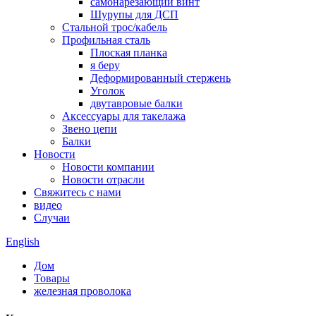
самонарезающий винт
Шурупы для ДСП
Стальной трос/кабель
Профильная сталь
Плоская планка
я беру
Деформированный стержень
Уголок
двутавровые балки
Аксессуары для такелажа
Звено цепи
Балки
Новости
Новости компании
Новости отрасли
Свяжитесь с нами
видео
Случаи
English
Дом
Товары
железная проволока