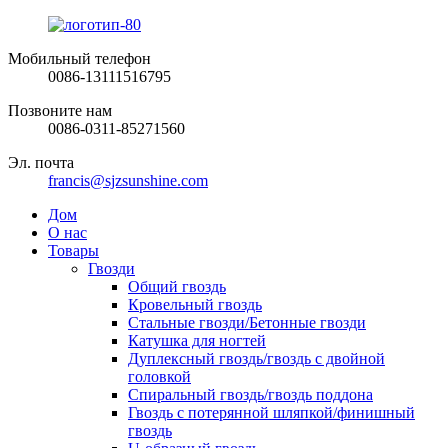
Мобильный телефон
0086-13111516795
Позвоните нам
0086-0311-85271560
Эл. почта
francis@sjzsunshine.com
Дом
О нас
Товары
Гвозди
Общий гвоздь
Кровельный гвоздь
Стальные гвозди/Бетонные гвозди
Катушка для ногтей
Дуплексный гвоздь/гвоздь с двойной
головкой
Спиральный гвоздь/гвоздь поддона
Гвоздь с потерянной шляпкой/финишный
гвоздь