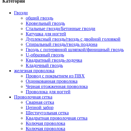
Категории
Гвозди
общий гвоздь
Кровельный гвоздь
Стальные гвозди/Бетонные гвозди
Катушка для ногтей
Дуплексный гвоздь/гвоздь с двойной головкой
Спиральный гвоздь/гвоздь поддона
Гвоздь с потерянной шляпкой/финишный гвоздь
U-образный гвоздь
Квадратный гвоздь-лодочка
Кладочный гвоздь
железная проволока
Провод с покрытием из ПВХ
Оцинкованная проволока
Черная отожженная проволока
Проволока для ногтей
Проволочная сетка
Сварная сетка
Цепной забор
Шестиугольная сетка
Квадратная проволочная сетка
Колючая проволока
Колючая проволока