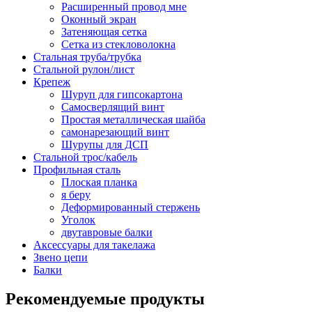
Расширенный провод мне
Оконный экран
Затеняющая сетка
Сетка из стекловолокна
Стальная труба/трубка
Стальной рулон/лист
Крепеж
Шуруп для гипсокартона
Самосверлящий винт
Простая металлическая шайба
самонарезающий винт
Шурупы для ДСП
Стальной трос/кабель
Профильная сталь
Плоская планка
я беру
Деформированный стержень
Уголок
двутавровые балки
Аксессуары для такелажа
Звено цепи
Балки
Рекомендуемые продукты